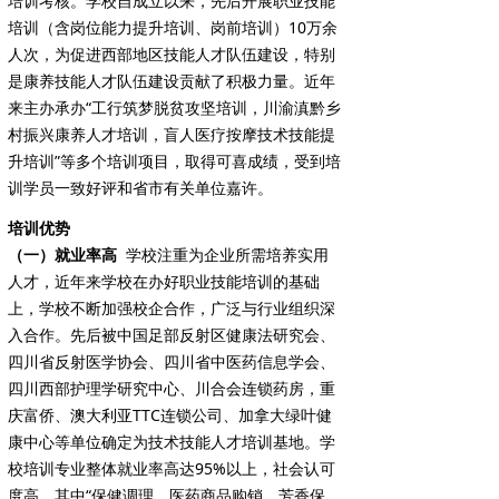
培训考核。学校自成立以来，先后开展职业技能
培训（含岗位能力提升培训、岗前培训）10万余
人次，为促进西部地区技能人才队伍建设，特别
是康养技能人才队伍建设贡献了积极力量。近年
来主办承办“工行筑梦脱贫攻坚培训，川渝滇黔乡
村振兴康养人才培训，盲人医疗按摩技术技能提
升培训”等多个培训项目，取得可喜成绩，受到培
训学员一致好评和省市有关单位嘉许。
培训优势
（一）就业率高
学校注重为企业所需培养实用
人才，近年来学校在办好职业技能培训的基础
上，学校不断加强校企合作，广泛与行业组织深
入合作。先后被中国足部反射区健康法研究会、
四川省反射医学协会、四川省中医药信息学会、
四川西部护理学研究中心、川合会连锁药房，重
庆富侨、澳大利亚TTC连锁公司、加拿大绿叶健
康中心等单位确定为技术技能人才培训基地。学
校培训专业整体就业率高达95%以上，社会认可
度高，其中“保健调理、医药商品购销、芳香保