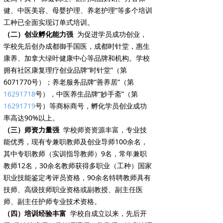
健、中医美容、母婴护理、养老护理”等多个培训
工种已全面实现订单式培训。
（二）创业孵化能力强
为促进学员成功创业，
学校先后创办成都御手国医，成都时针堂，惠生
康养、加拿大绿叶健康中心等品牌和机构。学校
拥有社区康复理疗创业品牌“时针堂”（第
6071770号）；养老服务品牌“善养居”（第
16291718
号），中医养生品牌“妙手斋”（第
16291719
号）等商标商号，孵化学员创业成功
率高达90%以上。
（三）师资力量强
学校师资资源丰富，专业技
能优秀，现有专兼职教师及创业导师100余名，
其中专职教师（实训指导教师）9名，常年兼职
教师12名，30余名教师获得多职业（工种）国家
职业技能鉴定考评员资格，90余名特聘教师具有
技师、高级技师职业资格或副教授、副主任医
师、副主任护师专业技术资格。
（四）培训经验丰富
学校自成立以来，先后开