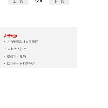
上一页
1
/
10
下一页
友情链接：
人力资源和社会保障厅
넸
四川省人社厅
넸
成都市人社局
넸
四川省中医药管理局
넸
四川省民政厅
넸
中国卫生人才网
넸
四川西部护理学研究中心
넸
版权所有 ©
四川西部中医药产业职业培训学校